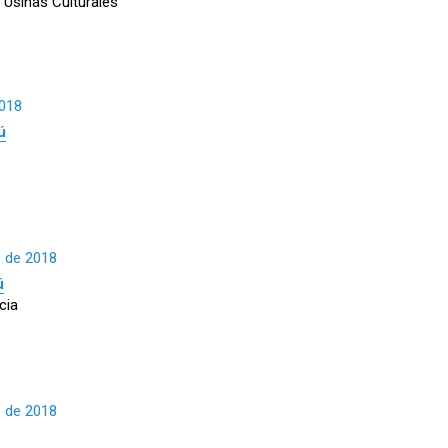
 Usinas Culturales
2018
ú
e de 2018
ú
cia
e de 2018