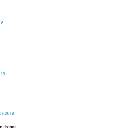
19
019
de 2018
en drogas