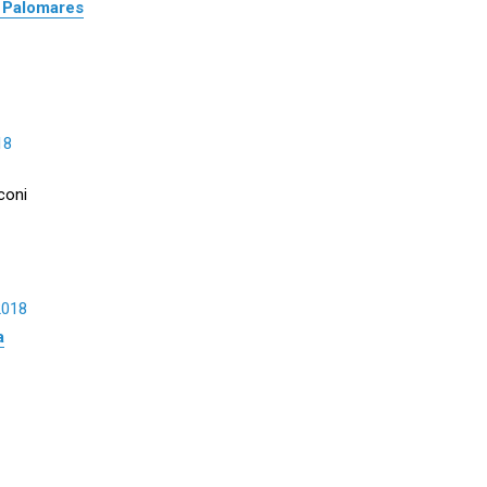
s Palomares
18
coni
2018
a