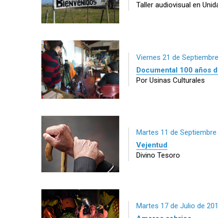
Taller audiovisual en Unid
Viernes 21 de Septiembr
Documental 100 años de
Por Usinas Culturales
Martes 11 de Septiembre
Vejentud
Divino Tesoro
Martes 17 de Julio de 20