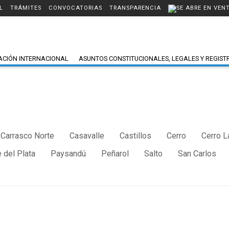
L
TRÁMITES
CONVOCATORIAS
TRANSPARENCIA
ACIÓN INTERNACIONAL
ASUNTOS CONSTITUCIONALES, LEGALES Y REGIST
Carrasco Norte
Casavalle
Castillos
Cerro
Cerro L
 del Plata
Paysandú
Peñarol
Salto
San Carlos