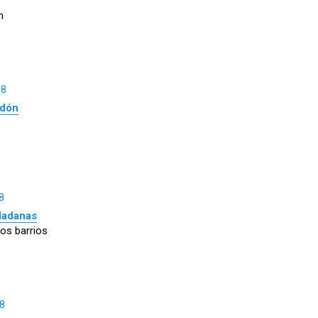
n
18
rdón
8
udadanas
os barrios
8