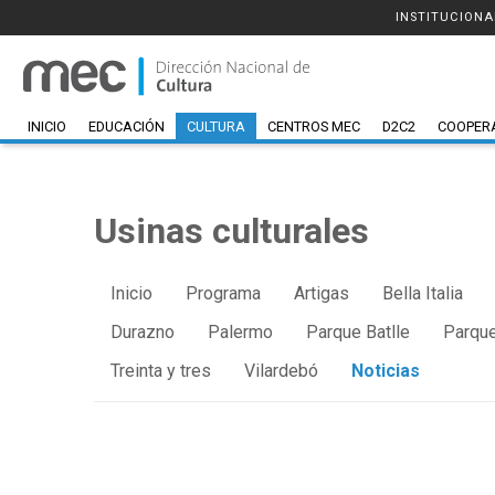
INSTITUCIONA
INICIO
EDUCACIÓN
CULTURA
CENTROS MEC
D2C2
COOPER
Usinas culturales
Inicio
Programa
Artigas
Bella Italia
Durazno
Palermo
Parque Batlle
Parque
Treinta y tres
Vilardebó
Noticias