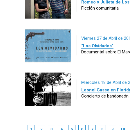
Romeo y Julieta de Lo
Ficción comunitaria
Viernes 27 de Abril de 20
“Los Olvidados”
Documental sobre El Mar
Miércoles 18 de Abril de 
Leonel Gasso en Florid
Concierto de bandoneón
1
2
3
4
5
6
7
8
9
10