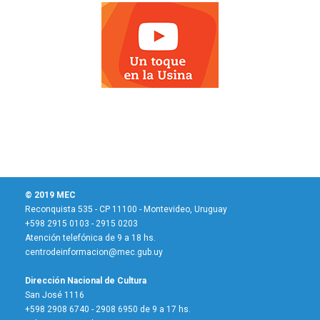
© 2019 MEC
Reconquista 535 - CP 11100 - Montevideo, Uruguay
+598 2915 0103 - 2915 0203
Atención telefónica de 9 a 18 hs.
centrodeinformacion@mec.gub.uy
Dirección Nacional de Cultura
San José 1116
+598 2908 6740 - 2908 6950 de 9 a 17 hs.