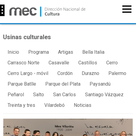
Usinas culturales
Inicio
Programa
Artigas
Bella Italia
Carrasco Norte
Casavalle
Castillos
Cerro
Cerro Largo - móvil
Cordón
Durazno
Palermo
Parque Batlle
Parque del Plata
Paysandú
Peñarol
Salto
San Carlos
Santiago Vázquez
Treinta y tres
Vilardebó
Noticias