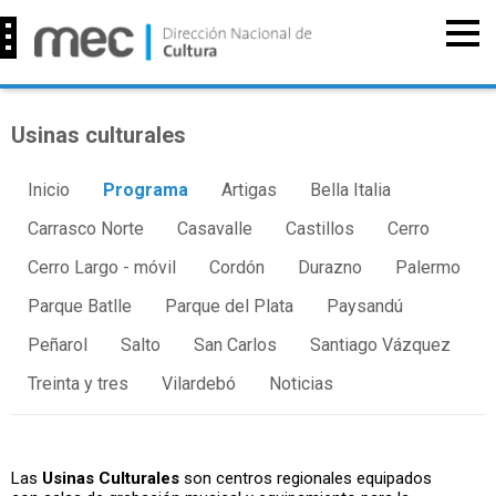
Usinas culturales
Inicio
Programa
Artigas
Bella Italia
Carrasco Norte
Casavalle
Castillos
Cerro
Cerro Largo - móvil
Cordón
Durazno
Palermo
Parque Batlle
Parque del Plata
Paysandú
Peñarol
Salto
San Carlos
Santiago Vázquez
Treinta y tres
Vilardebó
Noticias
Las
Usinas Culturales
son centros regionales equipados