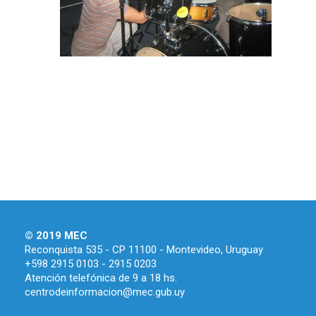
© 2019 MEC
Reconquista 535 - CP 11100 - Montevideo, Uruguay
+598 2915 0103 - 2915 0203
Atención telefónica de 9 a 18 hs.
centrodeinformacion@mec.gub.uy