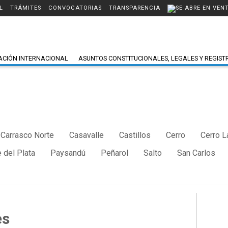
L
TRÁMITES
CONVOCATORIAS
TRANSPARENCIA
ACIÓN INTERNACIONAL
ASUNTOS CONSTITUCIONALES, LEGALES Y REGIST
Carrasco Norte
Casavalle
Castillos
Cerro
Cerro L
 del Plata
Paysandú
Peñarol
Salto
San Carlos
es