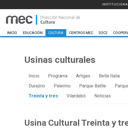
INSTITUCIONA
INICIO
EDUCACIÓN
CULTURA
CENTROS MEC
D2C2
COOPER
Usinas culturales
Inicio
Programa
Artigas
Bella Italia
Durazno
Palermo
Parque Batlle
Parque
Treinta y tres
Vilardebó
Noticias
Usina Cultural Treinta y tr