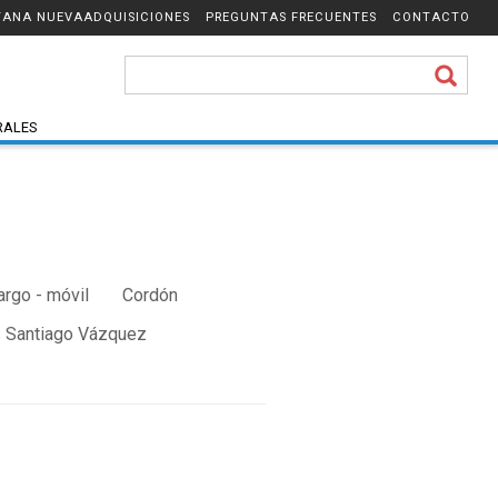
ADQUISICIONES
PREGUNTAS FRECUENTES
CONTACTO
RALES
argo - móvil
Cordón
Santiago Vázquez