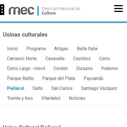
Usinas culturales
Inicio
Programa
Artigas
Bella Italia
Carrasco Norte
Casavalle
Castillos
Cerro
Cerro Largo - móvil
Cordón
Durazno
Palermo
Parque Batlle
Parque del Plata
Paysandú
Peñarol
Salto
San Carlos
Santiago Vázquez
Treinta y tres
Vilardebó
Noticias