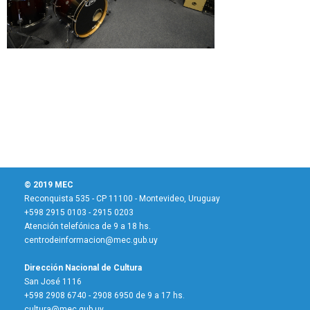
© 2019 MEC
Reconquista 535 - CP 11100 - Montevideo, Uruguay
+598 2915 0103 - 2915 0203
Atención telefónica de 9 a 18 hs.
centrodeinformacion@mec.gub.uy
Dirección Nacional de Cultura
San José 1116
+598 2908 6740 - 2908 6950 de 9 a 17 hs.
cultura@mec.gub.uy