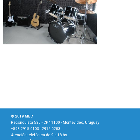
© 2019 MEC
Reconquista 535 - CP 11100 - Montevideo, Uruguay
+598 2915 0103 - 2915 0203
Atención telefónica de 9 a 18 hs.