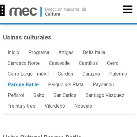
Usinas culturales
Inicio
Programa
Artigas
Bella Italia
Carrasco Norte
Casavalle
Castillos
Cerro
Cerro Largo - móvil
Cordón
Durazno
Palermo
Parque Batlle
Parque del Plata
Paysandú
Peñarol
Salto
San Carlos
Santiago Vázquez
Treinta y tres
Vilardebó
Noticias