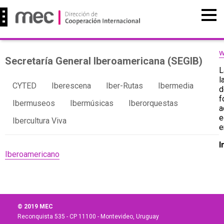
w
Secretaría General Iberoamericana (SEGIB)
l
CYTED
Iberescena
Iber-Rutas
Ibermedia
d
f
Ibermuseos
Ibermúsicas
Iberorquestas
a
e
Ibercultura Viva
e
I
Iberoamericano
© 2019 MEC
Reconquista 535 - CP 11100 - Montevideo, Uruguay