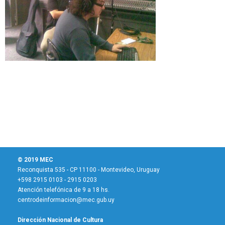
© 2019 MEC
Reconquista 535 - CP 11100 - Montevideo, Uruguay
+598 2915 0103 - 2915 0203
Atención telefónica de 9 a 18 hs.
centrodeinformacion@mec.gub.uy
Dirección Nacional de Cultura