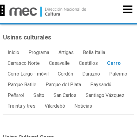
Usinas culturales
Inicio
Programa
Artigas
Bella Italia
Carrasco Norte
Casavalle
Castillos
Cerro
Cerro Largo - móvil
Cordón
Durazno
Palermo
Parque Batlle
Parque del Plata
Paysandú
Peñarol
Salto
San Carlos
Santiago Vázquez
Treinta y tres
Vilardebó
Noticias