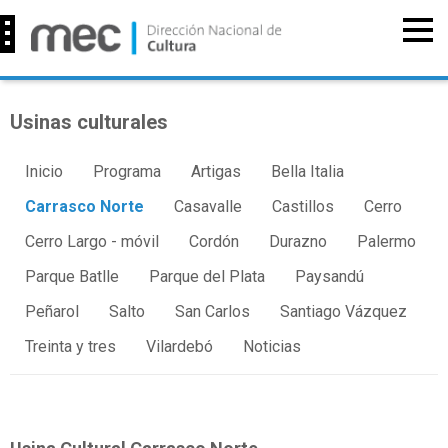
Usinas culturales
Inicio
Programa
Artigas
Bella Italia
Carrasco Norte
Casavalle
Castillos
Cerro
Cerro Largo - móvil
Cordón
Durazno
Palermo
Parque Batlle
Parque del Plata
Paysandú
Peñarol
Salto
San Carlos
Santiago Vázquez
Treinta y tres
Vilardebó
Noticias