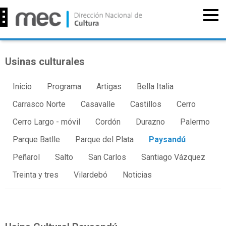
Usinas culturales
Inicio
Programa
Artigas
Bella Italia
Carrasco Norte
Casavalle
Castillos
Cerro
Cerro Largo - móvil
Cordón
Durazno
Palermo
Parque Batlle
Parque del Plata
Paysandú
Peñarol
Salto
San Carlos
Santiago Vázquez
Treinta y tres
Vilardebó
Noticias