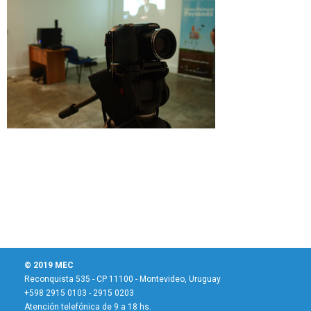
© 2019 MEC
Reconquista 535 - CP 11100 - Montevideo, Uruguay
+598 2915 0103 - 2915 0203
Atención telefónica de 9 a 18 hs.