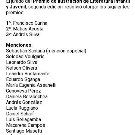
El jurado del
Premio de Ilustración de Literatura Infantil
y Juvenil
, segunda edición, resolvió otorgar los siguientes
premios:
1º
: Francisco Cunha
2º
: Matías Acosta
3º
: Andrés Silva
Menciones:
Sebastián Santana (mención especial)
Soledad Voulgaris
Leonardo Silva
Nelson Olivera
Leandro Bustamante
Eduardo Sganga
María Eugenia Assanelli
Genoveva Pérez
Daniela Beracochea
Andrés González
Lucía Ruggiano
Daniel Scharf
Luis Bellagamba
Macarena Campos
Santiago Musetti